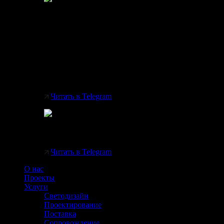
AMBITUS от Zumtobel. 👉 Престижный д
многочисленными наградами (лучший из л
Полный контроль освещения с помощью 
Читать в Telegram
Axis by ERCO ✨️ Для большой магии на 
Читать в Telegram
О нас
Проекты
Услуги
Светодизайн
Проектирование
Поставка
Сопровождение