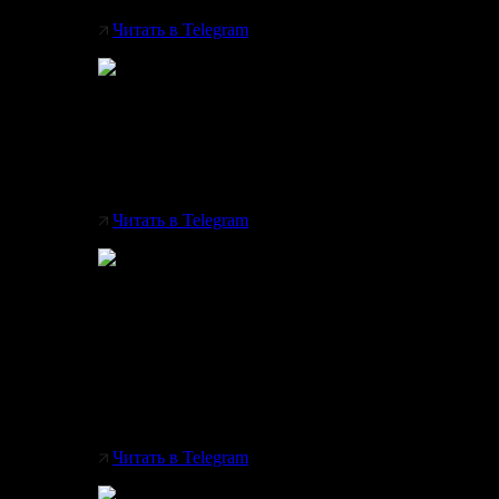
Читать в Telegram
Линейные прожекторы JEDI compact от 
эффект и исключают любую возможность
Читать в Telegram
Воплощение союза минимализма и функц
материалов. 🔅 Bōzu от Masiero 🔅 Карк
муранского стекла, которое придает св
покое.
Читать в Telegram