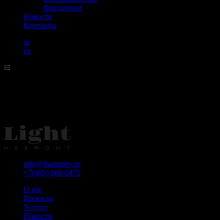
Консалтинг
Новости
Контакты
ru
en
🗓 5 декабря 2024 года в Гостином дво
non/fictio№, состоялась презентация к
info@lharmony.ru
+7(495) 660-0475
О нас
Проекты
Услуги
Новости