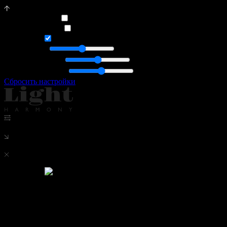
Тёмный режим
Оранжевая тема
Анимация
Общий свет
Акцентный свет
Яркость шрифтов
Сбросить настройки
Новости
Новости
🌱 Весна в интерьере. Alì e Babà от KA
льняным абажуром для более рассеянног